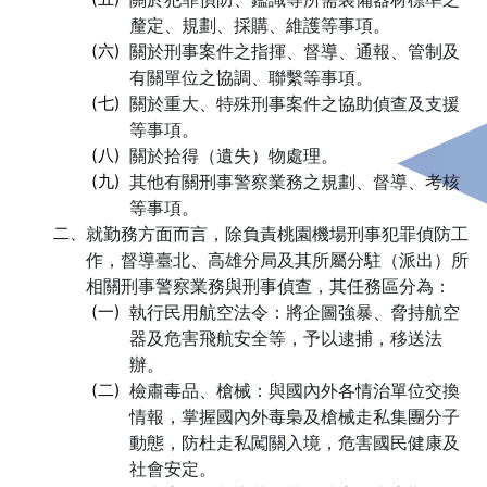
釐定、規劃、採購、維護等事項。
(六)
關於刑事案件之指揮、督導、通報、管制及
有關單位之協調、聯繫等事項。
(七)
關於重大、特殊刑事案件之協助偵查及支援
等事項。
(八)
關於拾得（遺失）物處理。
(九)
其他有關刑事警察業務之規劃、督導、考核
等事項。
二、
就勤務方面而言，除負責桃園機場刑事犯罪偵防工
作，督導臺北、高雄分局及其所屬分駐（派出）所
相關刑事警察業務與刑事偵查，其任務區分為：
(一)
執行民用航空法令：將企圖強暴、脅持航空
器及危害飛航安全等，予以逮捕，移送法
辦。
(二)
檢肅毒品、槍械：與國內外各情治單位交換
情報，掌握國內外毒梟及槍械走私集團分子
動態，防杜走私闖關入境，危害國民健康及
社會安定。