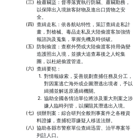
(三)
檢肅竊盜：督導落實執行防竊、肅竊勤務，
以保障出入境旅客財物及進出口貨物之安
全。
(四)
查緝走私：依各航站特性，策訂查緝走私計
畫，對槍械、毒品走私及大陸偷渡客加強情
報諮詢及蒐集，掌握先機及時偵破。
(五)
防制偷渡：查察外勞或大陸偷渡客持用偽變
造護照出入境，並擴大追查幕後之人蛇集
團，以杜絕偷渡管道。
(六)
查緝要犯：
1.
對情報線索，妥善規劃查捕任務及分工，
對因案逃亡海外或企圖潛逃出境者，予以
緝捕並解送原通緝機關。
2.
協助全國各情治單位將涉及重大刑案之涉
嫌人臨時列管，以攔阻其潛逃出入境。
(七)
偵辦刑案：綜合研判全般刑事案件之各種資
料證據，查捕犯罪嫌疑人移送法辦。
(八)
協助各縣市警察單位查緝迅雷、治平專案等
列註人口。