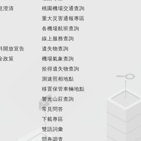
息澄清
桃園機場交通查詢
重大災害通報專區
各機場航班查詢
線上服務查詢
料開放宣告
遺失物查詢
全政策
機場氣象查詢
拾得遺失物查詢
測速照相地點
移置保管車輛地點
警光山莊查詢
常見問答
下載專區
雙語詞彙
問卷調查