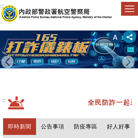
進入內容區塊
:::
上一張(Previous)
下一張(Next)
:::
全民防詐一起來
即時新聞
公告事項
防疫專區
好人好事