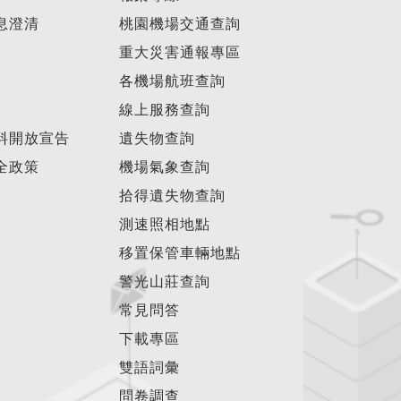
息澄清
桃園機場交通查詢
重大災害通報專區
各機場航班查詢
線上服務查詢
料開放宣告
遺失物查詢
全政策
機場氣象查詢
拾得遺失物查詢
測速照相地點
移置保管車輛地點
警光山莊查詢
常見問答
下載專區
雙語詞彙
問卷調查