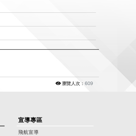
瀏覽人次：
609
宣導專區
飛航宣導