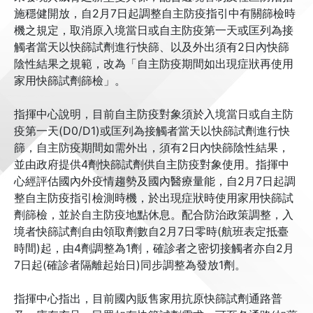
施穩健開放，自2月7日起調整自主防疫指引中有關篩檢時
機之規定，取消原入境當日或自主防疫第一天或匡列為接
觸者當天以快篩試劑進行快篩、以及外出須有2日內快篩
陰性結果之規範，改為「自主防疫期間如出現症狀再使用
家用快篩試劑篩檢」。
指揮中心說明，目前自主防疫對象須於入境當日或自主防
疫第一天(D0/D1)或匡列為接觸者當天以快篩試劑進行快
篩，自主防疫期間如需外出，須有2日內快篩陰性結果，
並由政府提供4劑快篩試劑供自主防疫對象使用。指揮中
心經評估國內外疫情趨勢及國內醫療量能，自2月7日起調
整自主防疫指引檢測時機，於出現症狀時使用家用快篩試
劑篩檢，並於自主防疫地點休息。配合防治政策調整，入
境者快篩試劑自由領取劑數自2月7日零時(航班表定抵臺
時間)起，由4劑調整為1劑，確診者之密切接觸者亦自2月
7日起(確診者隔離起始日)同步調整為發放1劑。
指揮中心指出，目前國內販售家用抗原快篩試劑通路普